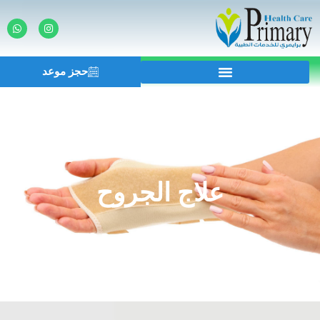
حجز موعد
علاج الجروح