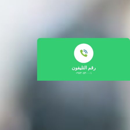
رقم التليفون
٩٧٣٠٥٣٠٠٠١+