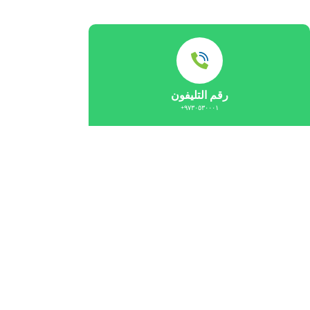
رقم التليفون
٩٧٣٠٥٣٠٠٠١+