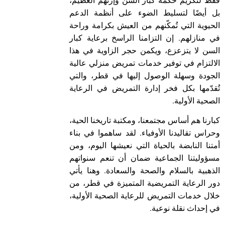
فقط لتكريم حكمة كبار السن وإرثهم العظيم،
بل أيضًا لتسليط الضوء على أنظمة الدعم
الحيوية التي تُمكّنهم من العيش بكرامة وراحة
في منازلهم. إن التزامنا الراسخ برعاية كبار
السن لا يتزعزع، ويكمن حجر الزاوية في هذا
الالتزام في توفير خدمات تمريض منزلي عالية
الجودة وسهلة الوصول إليها في قطر، والتي
تُقدّمها بكل فخر إدارة التمريض في الرعاية
الصحية الأولية.
كبارنا هم أساس مجتمعنا، ومكتبة تاريخنا الحية،
وحراس تقاليدنا الأوفياء. لقد ساهموا في بناء
أمتنا النابضة بالحياة التي نعيشها اليوم، ومن
مسؤوليتنا الجماعية ضمان أن تنعم سنواتهم
الذهبية بالسلام والصحة والسعادة. وهنا يأتي
دور الرعاية التمريضية المتميزة في قطر، من
خلال خدمات التمريض للرعاية الصحية الأولية،
في إحداث نقلة نوعية.