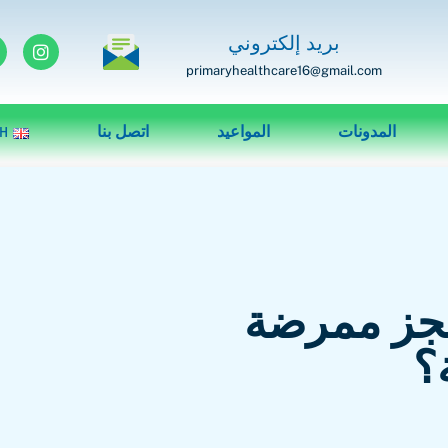
بريد إلكتروني
primaryhealthcare16@gmail.com
المدونات
المواعيد
اتصل بنا
SH
حجز ممرضة
؟