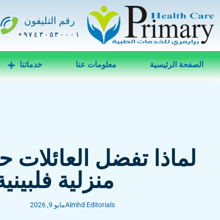
رقم التليفون
٩٧٤٣٠٥٣٠٠٠١+
الصفحة الرئيسية
معلومات عنا
خدماتنا
لماذا تفضل العائلات 
منزلية فلبينية
Almhd Editorials
مايو 9, 2026